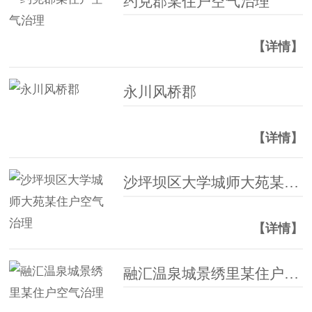
约克郡某住户空气治理
【详情】
永川风桥郡
【详情】
沙坪坝区大学城师大苑某住户空气治理
【详情】
融汇温泉城景绣里某住户空气治理