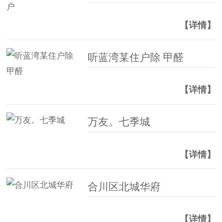
【详情】
听蓝湾某住户除 甲醛
【详情】
万友。七季城
【详情】
合川区北城华府
【详情】