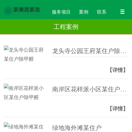
服务项目
案例
联系
工程案例
龙头寺公园王府某住户除甲醛
【详情】
南岸区花样派小区某住户除甲醛
【详情】
绿地海外滩某住户