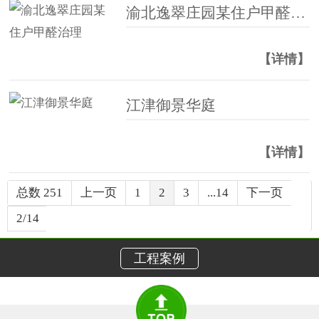
渝北逸翠庄园某住户甲醛治理
【详情】
江津御景华庭
【详情】
总数 251
上一页
1
2
3
...14
下一页
2/14
工程案例