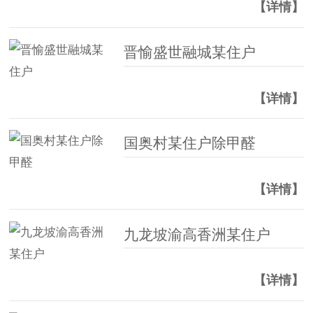
【详情】
晋愉盛世融城某住户
【详情】
国奥村某住户除甲醛
【详情】
九龙坡渝高香洲某住户
【详情】